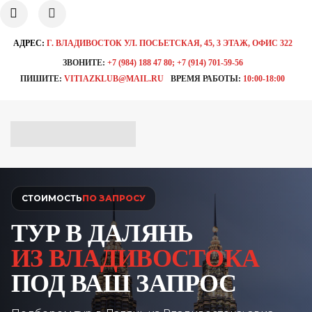
АДРЕС:
Г. ВЛАДИВОСТОК УЛ. ПОСЬЕТСКАЯ, 45, 3 ЭТАЖ, ОФИС 322
ЗВОНИТЕ:
+7 (984) 188 47 80; +7 (914) 701-59-56
ПИШИТЕ:
VITIAZKLUB@MAIL.RU
ВРЕМЯ РАБОТЫ:
10:00-18:00
СТОИМОСТЬ
ПО ЗАПРОСУ
ТУР В ДАЛЯНЬ
ИЗ ВЛАДИВОСТОКА
ПОД ВАШ ЗАПРОС