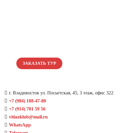
Сделайте первый
шаг к путешествию
Организуем отдых, лечебные туры и
индивидуальные маршруты.
Оставьте заявку — быстро свяжемся и
подберём оптимальный тур для вас.
ЗАКАЗАТЬ ТУР
г. Владивосток ул. Посьетская, 45, 3 этаж, офис 322
+7 (984) 188-47-80
+7 (914) 701 59 56
vitiazklub@mail.ru
WhatsApp
Telegram