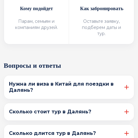
Кому подойдет
Как забронировать
Парам, семьям и
Оставьте заявку,
компаниям друзей.
подберем даты и
тур.
Вопросы и ответы
Нужна ли виза в Китай для поездки в
Далянь?
Условия въезда зависят от формата поездки,
Сколько стоит тур в Далянь?
маршрута и актуальных правил. Перед
бронированием уточним, какие документы нужны
именно для вашего тура.
Стоимость рассчитывается по запросу и зависит от
Сколько длится тур в Далянь?
дат, длительности поездки, категории отеля,