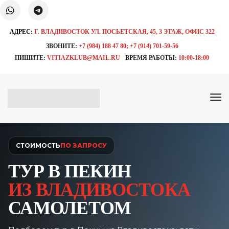
АДРЕС:
Г. ВЛАДИВОСТОК УЛ. ПОСЬЕТСКАЯ, 45, 3 ЭТАЖ, ОФИС 322
ЗВОНИТЕ:
+7 (984) 188 47 80; +7 (914) 701-59-56
ПИШИТЕ:
VITIAZKLUB@MAIL.RU
ВРЕМЯ РАБОТЫ:
10:00-18:00
СТОИМОСТЬ
ПО ЗАПРОСУ
ТУР В ПЕКИН
ИЗ ВЛАДИВОСТОКА
САМОЛЕТОМ