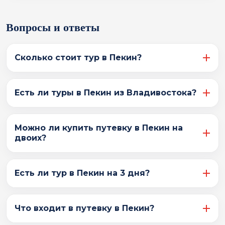
Вопросы и ответы
Сколько стоит тур в Пекин?
Стоимость зависит от дат, длительности поездки,
Есть ли туры в Пекин из Владивостока?
перелета, категории отеля, питания и экскурсионной
программы. После заявки подберем актуальные
варианты.
Да, подбираем туры в Пекин из Владивостока.
Можно ли купить путевку в Пекин на
Маршрут, даты, перелет и стоимость уточняются по
двоих?
актуальным условиям выбранной поездки.
Да, можно подобрать путевку в Пекин на двоих. При
Есть ли тур в Пекин на 3 дня?
расчете учитываются даты, отель, формат
размещения, перелет и дополнительные услуги.
Короткий тур возможен при подходящих датах и
Что входит в путевку в Пекин?
перелете. Для 3 дней обычно выбирают компактную
программу с главными достопримечательностями.