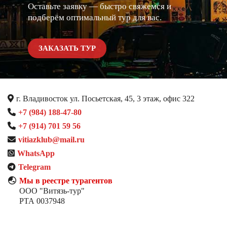
Оставьте заявку — быстро свяжемся и
подберём оптимальный тур для вас.
ЗАКАЗАТЬ ТУР
г. Владивосток ул. Посьетская, 45, 3 этаж, офис 322
+7 (984) 188-47-80
+7 (914) 701 59 56
vitiazklub@mail.ru
WhatsApp
Telegram
Мы в реестре турагентов
ООО "Витязь-тур"
РТА 0037948